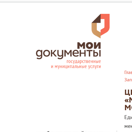
Гла
Зап
Ц
«
М
Ед
ме