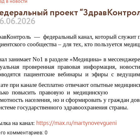
ад в новости
едеральный проект “ЗдравКонтрол
6.06.2026
равКонтроль — федеральный канал, который служит 
циентского сообщества – для тех, кто пользуется мед
нал занимает No1 в разделе «Медицина» в мессенджер
туальная проверенная правовая информация, новост
оводятся пациентские вебинары и эфиры с ведущими
чате при канале бесплатно отвечают опытные медицин
лько повысить правовую и медицинскую
амотность населения, но и сформировать у граждан до
системе государственного здравоохранения страны.
https://max.ru/martynovevgueni
ылка на канал:
его комментариев
:
0