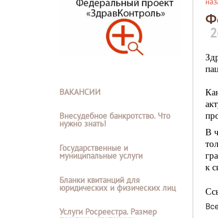
наз
Ф
2
Зд
па
ВАКАНСИИ
Ка
ак
пр
Внесудебное банкротство. Что
нужно знать!
В 
то
Государственные и
гр
муниципальные услуги
к 
Бланки квитанций для
юридических и физических лиц
Сс
Вс
Услуги Росреестра. Размер