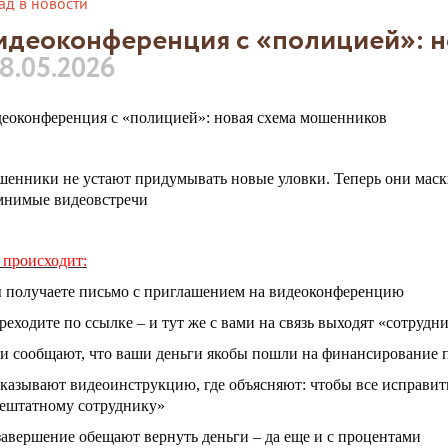
ад в новости
идеоконференция с «полицией»: н
8.05.2026
еоконференция с «полицией»: новая схема мошенников
енники не устают придумывать новые уловки. Теперь они маск
мнимые видеовстречи
 происходит:
ы получаете письмо с приглашением на видеоконференцию
ереходите по ссылке – и тут же с вами на связь выходят «сотруд
ни сообщают, что ваши деньги якобы пошли на финансирование 
оказывают видеоинструкцию, где объясняют: чтобы все исправит
ештатному сотруднику»
 завершение обещают вернуть деньги – да еще и с процентами