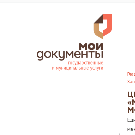
Гла
Зап
Ц
«
М
Ед
ме