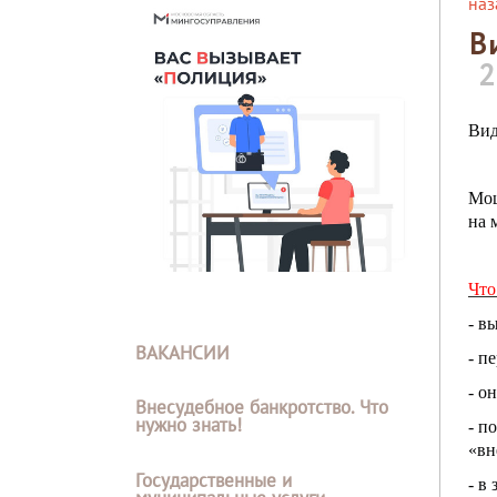
наз
В
2
Вид
Мош
на 
Что
- в
ВАКАНСИИ
- п
- о
Внесудебное банкротство. Что
нужно знать!
- п
«вн
Государственные и
- в