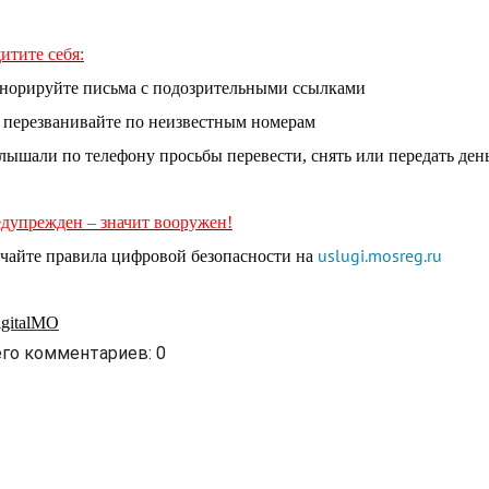
итите себя:
гнорируйте письма с подозрительными ссылками
е перезванивайте по неизвестным номерам
слышали по телефону просьбы перевести, снять или передать ден
дупрежден – значит вооружен!
uslugi.mosreg.ru
чайте правила цифровой безопасности на
gitalMO
его комментариев
:
0