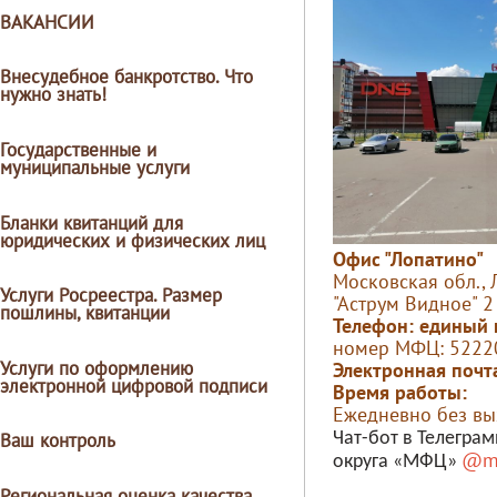
ВАКАНСИИ
Внесудебное банкротство. Что
нужно знать!
Государственные и
муниципальные услуги
Бланки квитанций для
юридических и физических лиц
Офис "Лопатино"
Московская обл., Л
Услуги Росреестра. Размер
"Аструм Видное" 2
пошлины, квитанции
Телефон: единый
номер МФЦ: 52220
Услуги по оформлению
Электронная почт
электронной цифровой подписи
Время работы:
Ежедневно без вых
Чат-бот в Телегра
Ваш контроль
@mf
округа «МФЦ»
Региональная оценка качества