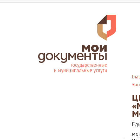
Гла
Зап
Ц
«
М
Ед
ме